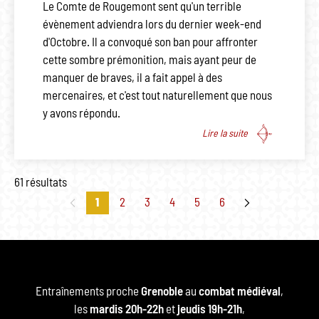
Le Comte de Rougemont sent qu'un terrible
évènement adviendra lors du dernier week-end
d'Octobre. Il a convoqué son ban pour affronter
cette sombre prémonition, mais ayant peur de
manquer de braves, il a fait appel à des
mercenaires, et c'est tout naturellement que nous
y avons répondu.
Lire la suite
61 résultats
1
2
3
4
5
6
dente
page suivante
Entraînements proche
Grenoble
au
combat médiéval
,
les
mardis 20h-22h
et
jeudis 19h-21h
,