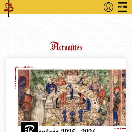
MENU
A
ctualités
R