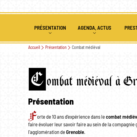
PRÉSENTATION
AGENDA, ACTUS
PRES
Accueil
Présentation
Combat médiéval
QUI SOMMES NOUS
ÉVÉNEMENTS PASSÉS ET À V
ANIMAT
HISTORIQUE 1ÈRE ANNÉE
COMBAT MÉDIÉVAL
ACTUALITÉS
ATELIE
C
ombat médiéval à Gr
HISTORIQUE 2EME ANNÉE
ARCHERIE
SPECTA
SPECTACLES DE FEU
Présentation
F
NOUS REJOINDRE
orte de 10 ans d'expérience dans le
combat médiév
faire évoluer leur savoir faire au sein de la compagni
l'agglomération de
Grenoble
.