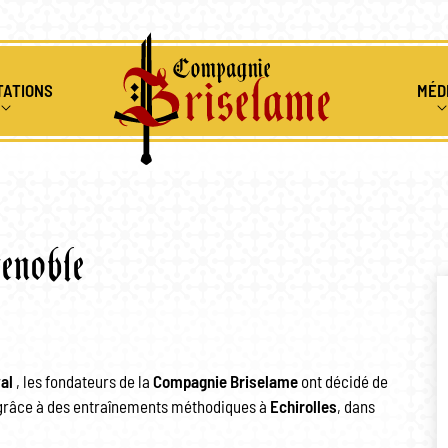
TATIONS
MÉD
ENIR
IONS MÉDIÉVALES
ALBUMS 
RS PÉDAGOGIQUES
RESSOUR
enoble
CLES DE FEU
VIDÉOS
al
, les fondateurs de la
Compagnie Briselame
ont décidé de
e grâce à des entraînements méthodiques à
Echirolles
, dans