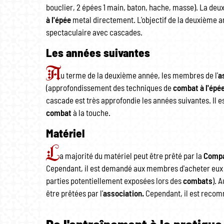
bouclier, 2 épées 1 main, baton, hache, masse). La deu
à l'épée
metal directement. L'objectif de la deuxième 
spectaculaire avec cascades.
Les années suivantes
A
u terme de la deuxième année, les membres de l'
a
(approfondissement des techniques de
combat à l'épé
cascade est très approfondie les années suivantes. Il es
combat
à la touche.
Matériel
L
a majorité du matériel peut être prêté par la
Compa
Cependant, il est demandé aux membres d'acheter eux 
parties potentiellement exposées lors des
combats
). 
être prêtées par l'
association.
Cependant, il est recom