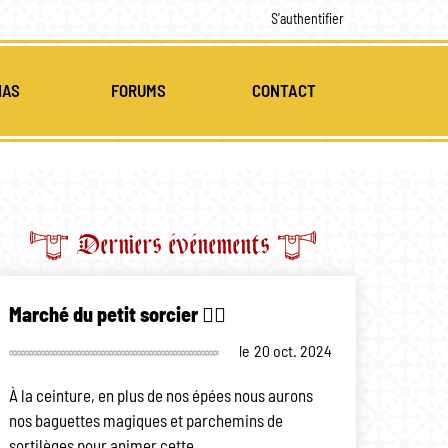
S'authentifier
IAS
FORUMS
CONTACT
MULTI-MÉDIAS
CES
Derniers événements
Marché du petit sorcier 🧙‍♂️
le
20 oct. 2024
À la ceinture, en plus de nos épées nous aurons
nos baguettes magiques et parchemins de
sortilèges pour animer cette…