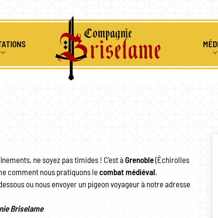
TATIONS
MÉD
ENIR
IONS MÉDIÉVALES
ALBUMS 
RS PÉDAGOGIQUES
RESSOUR
CLES DE FEU
VIDÉOS
înements, ne soyez pas timides ! C'est à
Grenoble
(Échirolles
ême comment nous pratiquons le
combat médiéval
.
i-dessous ou nous envoyer un pigeon voyageur à notre adresse
ie Briselame