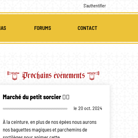
S'authentifier
IAS
FORUMS
CONTACT
MULTI-MÉDIAS
CES
Prochains événements
Marché du petit sorcier 🧙‍♂️
le
20 oct. 2024
À la ceinture, en plus de nos épées nous aurons
nos baguettes magiques et parchemins de
sortilèges pour animer cette…