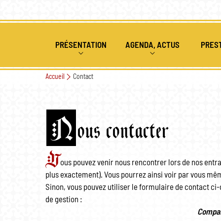
PRÉSENTATION
AGENDA, ACTUS
PRES
Accueil
Contact
QUI SOMMES NOUS
ÉVÉNEMENTS PASSÉS ET À V
ANIMAT
HISTORIQUE 1ÈRE ANNÉE
COMBAT MÉDIÉVAL
ACTUALITÉS
ATELIE
N
ous contacter
HISTORIQUE 2EME ANNÉE
ARCHERIE
SPECTA
V
SPECTACLES DE FEU
ous pouvez venir nous rencontrer lors de nos entra
plus exactement). Vous pourrez ainsi voir par vous m
NOUS REJOINDRE
Sinon, vous pouvez utiliser le formulaire de contact c
de gestion :
Compan