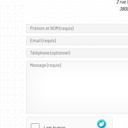
2 rue 
380