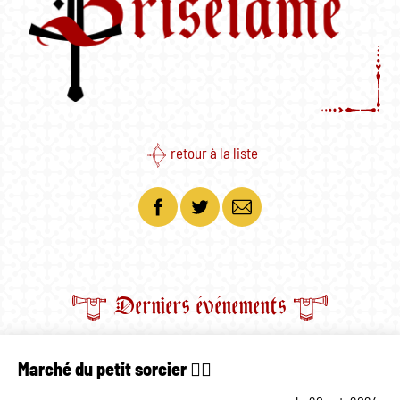
retour à la liste
acebook
Twitter
Email
Derniers événements
Marché du petit sorcier 🧙‍♂️