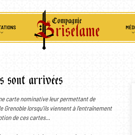
TATIONS
MÉD
ENIR
IONS MÉDIÉVALES
ALBUMS 
RS PÉDAGOGIQUES
RESSOUR
s sont arrivées
CLES DE FEU
VIDÉOS
e carte nominative leur permettant de
de Grenoble lorsqu'ils viennent à l'entraînement
ption de ces cartes…