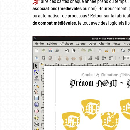
F
aire ces cartes chaque année prend du temps 
associations
(
médiévales
ou non). Heureusement, 
pu automatiser ce processus ! Retour sur la fabricati
de combat médiévales
, le tout avec des logiciels li