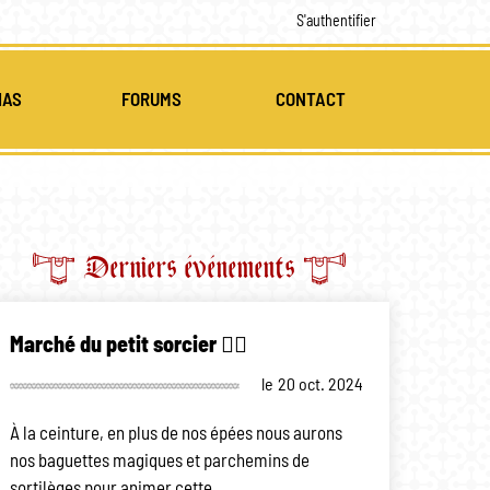
S'authentifier
IAS
FORUMS
CONTACT
MULTI-MÉDIAS
CES
Derniers événements
Marché du petit sorcier 🧙‍♂️
le
20 oct. 2024
À la ceinture, en plus de nos épées nous aurons
nos baguettes magiques et parchemins de
sortilèges pour animer cette…