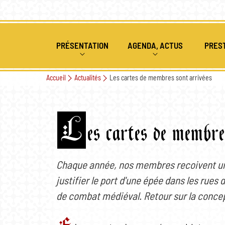
PRÉSENTATION
AGENDA, ACTUS
PRES
Accueil
Actualités
Les cartes de membres sont arrivées
QUI SOMMES NOUS
ÉVÉNEMENTS PASSÉS ET À V
ANIMAT
HISTORIQUE 1ÈRE ANNÉE
COMBAT MÉDIÉVAL
ACTUALITÉS
ATELIE
L
es cartes de membre
HISTORIQUE 2EME ANNÉE
ARCHERIE
SPECTA
SPECTACLES DE FEU
Chaque année, nos membres recoivent un
justifier le port d'une épée dans les rues 
NOUS REJOINDRE
de combat médiéval. Retour sur la conce