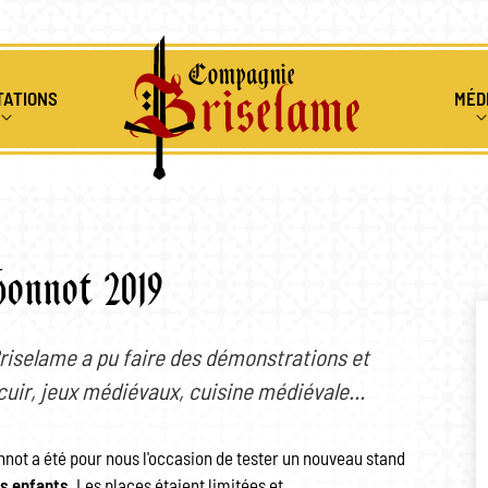
TATIONS
MÉD
ENIR
IONS MÉDIÉVALES
ALBUMS 
RS PÉDAGOGIQUES
RESSOUR
bonnot 2019
CLES DE FEU
VIDÉOS
riselame a pu faire des démonstrations et
u cuir, jeux médiévaux, cuisine médiévale…
nnot a été pour nous l'occasion de tester un nouveau stand
es enfants
. Les places étaient limitées et