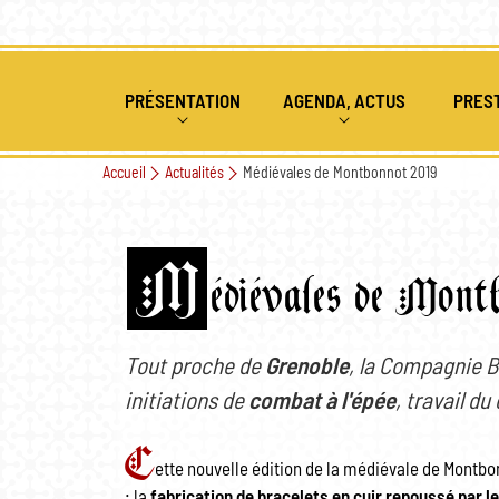
PRÉSENTATION
AGENDA, ACTUS
PRES
Accueil
Actualités
Médiévales de Montbonnot 2019
QUI SOMMES NOUS
ÉVÉNEMENTS PASSÉS ET À V
ANIMAT
HISTORIQUE 1ÈRE ANNÉE
COMBAT MÉDIÉVAL
ACTUALITÉS
ATELIE
M
édiévales de Mont
HISTORIQUE 2EME ANNÉE
ARCHERIE
SPECTA
SPECTACLES DE FEU
Tout proche de
Grenoble
, la Compagnie B
initiations de
combat à l'épée
, travail d
NOUS REJOINDRE
C
ette nouvelle édition de la médiévale de Montbo
: la
fabrication de bracelets en cuir repoussé par l