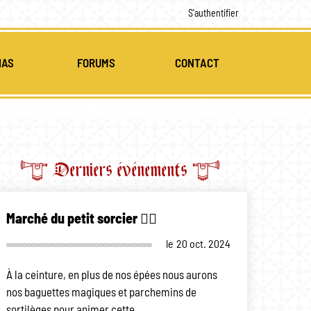
S'authentifier
IAS
FORUMS
CONTACT
MULTI-MÉDIAS
CES
Derniers événements
Marché du petit sorcier 🧙‍♂️
le
20 oct. 2024
À la ceinture, en plus de nos épées nous aurons
nos baguettes magiques et parchemins de
sortilèges pour animer cette…