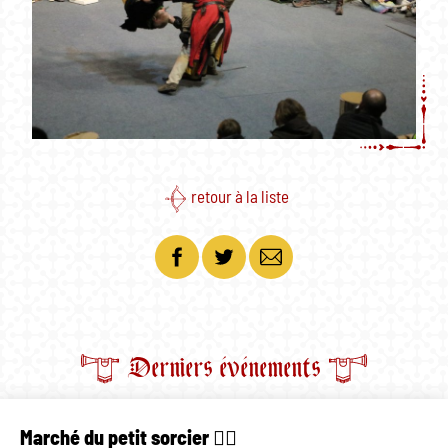
retour à la liste
acebook
Twitter
Email
Derniers événements
Marché du petit sorcier 🧙‍♂️