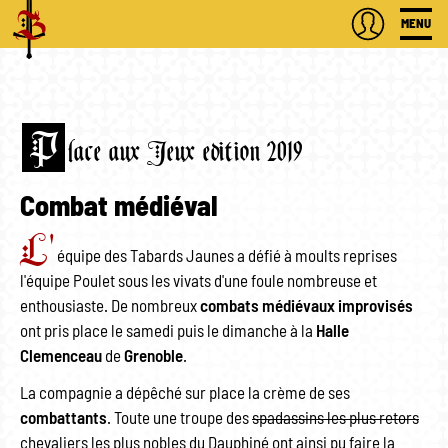
MENU
P
lace aux Jeux edition 2019
Combat médiéval
L'
équipe des Tabards Jaunes a défié à moults reprises
l'équipe Poulet sous les vivats d'une foule nombreuse et
enthousiaste. De nombreux
combats médiévaux improvisés
ont pris place le samedi puis le dimanche à la
Halle
Clemenceau
de
Grenoble
.
La compagnie a dépêché sur place la crème de ses
combattants
. Toute une troupe des
spadassins les plus retors
chevaliers les plus nobles du Dauphiné ont ainsi pu faire la