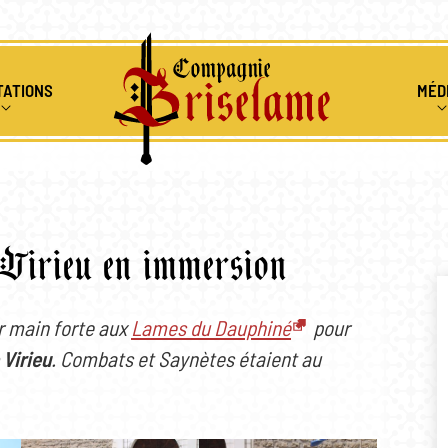
TATIONS
MÉD
ENIR
IONS MÉDIÉVALES
ALBUMS 
RS PÉDAGOGIQUES
RESSOUR
e Virieu en immersion
CLES DE FEU
VIDÉOS
r main forte aux
Lames du Dauphiné
pour
 Virieu
. Combats et Saynètes étaient au