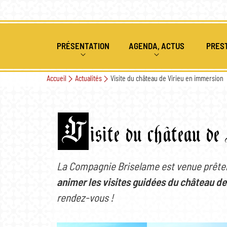
PRÉSENTATION
AGENDA, ACTUS
PRES
Accueil
Actualités
Visite du château de Virieu en immersion
QUI SOMMES NOUS
ÉVÉNEMENTS PASSÉS ET À V
ANIMAT
HISTORIQUE 1ÈRE ANNÉE
COMBAT MÉDIÉVAL
ACTUALITÉS
ATELIE
V
isite du château d
HISTORIQUE 2EME ANNÉE
ARCHERIE
SPECTA
SPECTACLES DE FEU
La Compagnie Briselame est venue prête
animer les visites guidées du château de
NOUS REJOINDRE
rendez-vous !