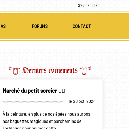
S'authentifier
IAS
FORUMS
CONTACT
MULTI-MÉDIAS
CES
Derniers événements
Marché du petit sorcier 🧙‍♂️
le
20 oct. 2024
À la ceinture, en plus de nos épées nous aurons
nos baguettes magiques et parchemins de
sortilèges pour animer cette…