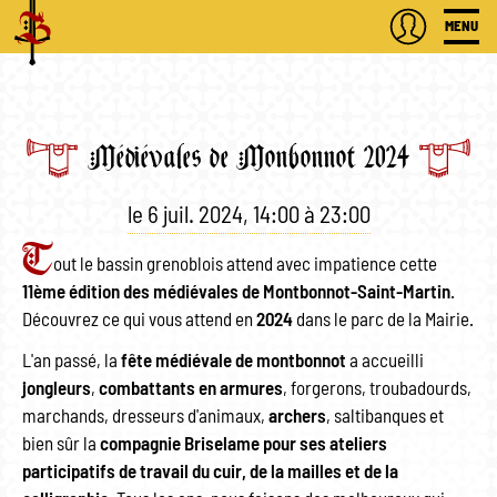
MENU
Médiévales de Monbonnot 2024
le
6 juil. 2024
,
14:00
à
23:00
T
out le bassin grenoblois attend avec impatience cette
11ème édition des médiévales de Montbonnot-Saint-Martin
.
Découvrez ce qui vous attend en
2024
dans le parc de la Mairie.
L'an passé, la
fête médiévale de montbonnot
a accueilli
jongleurs
,
combattants en armures
, forgerons, troubadourds,
marchands, dresseurs d'animaux,
archers
, saltibanques et
bien sûr la
compagnie Briselame pour ses ateliers
participatifs de travail du cuir, de la mailles et de la