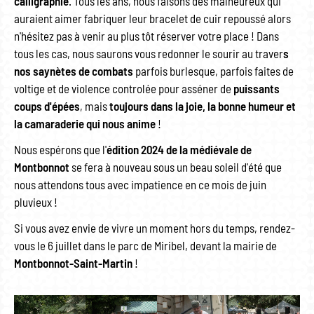
calligraphie
. Tous les ans, nous faisons des malheureux qui
auraient aimer fabriquer leur bracelet de cuir repoussé alors
n'hésitez pas à venir au plus tôt réserver votre place ! Dans
tous les cas, nous saurons vous redonner le sourir au traver
s
nos saynètes de combats
parfois burlesque, parfois faites de
voltige et de violence controlée pour asséner de
puissants
coups d'épées
, mais
toujours dans la joie, la bonne humeur et
la camaraderie qui nous anime
!
Nous espérons que l'
édition 2024 de la médiévale de
Montbonnot
se fera à nouveau sous un beau soleil d'été que
nous attendons tous avec impatience en ce mois de juin
pluvieux !
Si vous avez envie de vivre un moment hors du temps, rendez-
vous le 6 juillet dans le parc de Miribel, devant la mairie de
Montbonnot-Saint-Martin
!